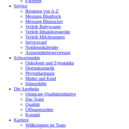
e-Rezept
Service
Beratung von A-Z
Messung Blutdruck
Messung Blutzucker
Verleih Babywaage
Verleih Inhalationsgeräte
Verleih Milchpumpen
Servicecard
Notdienstkalender
Arzneimittelreservierung
Schwerpunkte
Onkologie und Zytostatika
Dermokosmetik
Phytopharmazie
Mutter und Kind
Hämophilie
Die Apotheke
Omnicare Qualitätsinitiative
Das Team
Qualität
Öffnungszeiten
Kontakt
Karriere
Willkommen im Team