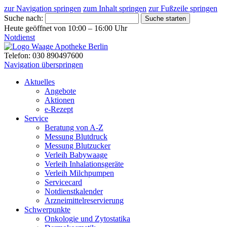
zur Navigation springen
zum Inhalt springen
zur Fußzeile springen
Suche nach:
Suche starten
Heute geöffnet von 10:00 – 16:00 Uhr
Notdienst
Telefon: 030 890497600
Navigation überspringen
Aktuelles
Angebote
Aktionen
e-Rezept
Service
Beratung von A-Z
Messung Blutdruck
Messung Blutzucker
Verleih Babywaage
Verleih Inhalationsgeräte
Verleih Milchpumpen
Servicecard
Notdienstkalender
Arzneimittelreservierung
Schwerpunkte
Onkologie und Zytostatika