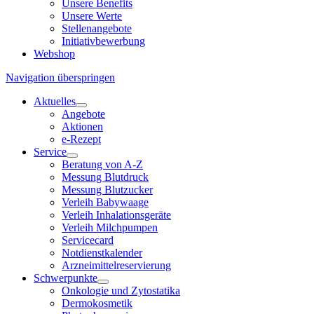
Unsere Benefits
Unsere Werte
Stellenangebote
Initiativbewerbung
Webshop
Navigation überspringen
Aktuelles
Angebote
Aktionen
e-Rezept
Service
Beratung von A-Z
Messung Blutdruck
Messung Blutzucker
Verleih Babywaage
Verleih Inhalationsgeräte
Verleih Milchpumpen
Servicecard
Notdienstkalender
Arzneimittelreservierung
Schwerpunkte
Onkologie und Zytostatika
Dermokosmetik