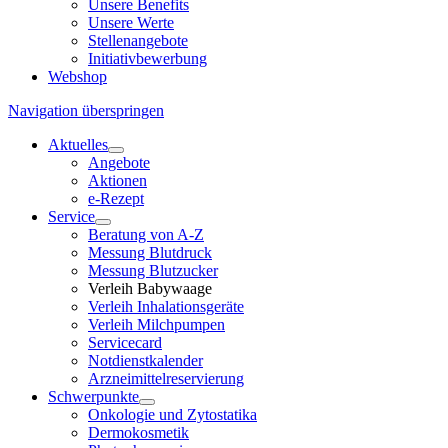
Unsere Benefits
Unsere Werte
Stellenangebote
Initiativbewerbung
Webshop
Navigation überspringen
Aktuelles
Angebote
Aktionen
e-Rezept
Service
Beratung von A-Z
Messung Blutdruck
Messung Blutzucker
Verleih Babywaage
Verleih Inhalationsgeräte
Verleih Milchpumpen
Servicecard
Notdienstkalender
Arzneimittelreservierung
Schwerpunkte
Onkologie und Zytostatika
Dermokosmetik