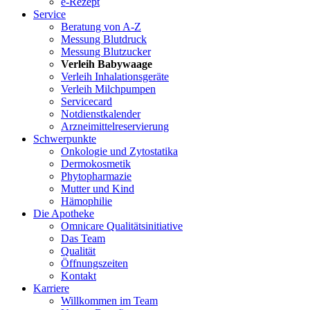
e-Rezept
Service
Beratung von A-Z
Messung Blutdruck
Messung Blutzucker
Verleih Babywaage
Verleih Inhalationsgeräte
Verleih Milchpumpen
Servicecard
Notdienstkalender
Arzneimittelreservierung
Schwerpunkte
Onkologie und Zytostatika
Dermokosmetik
Phytopharmazie
Mutter und Kind
Hämophilie
Die Apotheke
Omnicare Qualitätsinitiative
Das Team
Qualität
Öffnungszeiten
Kontakt
Karriere
Willkommen im Team