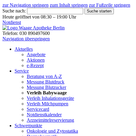
zur Navigation springen
zum Inhalt springen
zur Fußzeile springen
Suche nach:
Suche starten
Heute geöffnet von 08:30 – 19:00 Uhr
Notdienst
Telefon: 030 890497600
Navigation überspringen
Aktuelles
Angebote
Aktionen
e-Rezept
Service
Beratung von A-Z
Messung Blutdruck
Messung Blutzucker
Verleih Babywaage
Verleih Inhalationsgeräte
Verleih Milchpumpen
Servicecard
Notdienstkalender
Arzneimittelreservierung
Schwerpunkte
Onkologie und Zytostatika