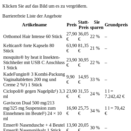
Klicken Sie auf das Bild um es zu vergrößern.
Barrierefreie Liste der Angebote
Statt-
Sie
Artikelname
Preis
Grundpreis
Preis
sparen
27,90
36,05
Orthomol Hair Intense 60 Stück
22 %
–
€
€
Keltican® forte Kapseln 80
63,90
81,35
21 %
–
Stück
€
€
mosquito® by heat it Insekten-
23,90
30,95
Stichheiler mit USB C Anschluss
22 %
–
€
€
1 Stück
KadeFungin® 3 Kombi-Packung
9,90
14,95
Vaginaltabletten 200 mg und
33 %
–
€
€
Creme 2 %¹) 1 Stück
Ciclopoli® gegen Nagelpilz¹) 3,3
23,90
31,55
1 l =
24 %
ml
€
€
7.242,42 €
Gaviscon Dual 500 mg/213
mg/325 mg Suspension zum
16,90
25,75
1 l = 70,42
34 %
Einnehmen im Beutel¹) 24 × 10
€
€
€
ml
Emser® Nasendusche + 4 Beutel
13,90
20,05
30 %
–
Emser® Nasenspülsalz 1 Stück
€
€