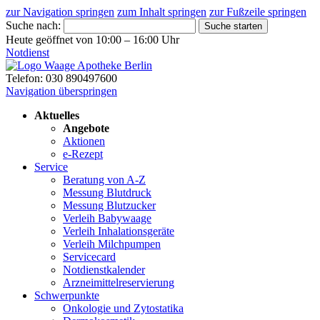
zur Navigation springen
zum Inhalt springen
zur Fußzeile springen
Suche nach:
Suche starten
Heute geöffnet von 10:00 – 16:00 Uhr
Notdienst
Telefon: 030 890497600
Navigation überspringen
Aktuelles
Angebote
Aktionen
e-Rezept
Service
Beratung von A-Z
Messung Blutdruck
Messung Blutzucker
Verleih Babywaage
Verleih Inhalationsgeräte
Verleih Milchpumpen
Servicecard
Notdienstkalender
Arzneimittelreservierung
Schwerpunkte
Onkologie und Zytostatika