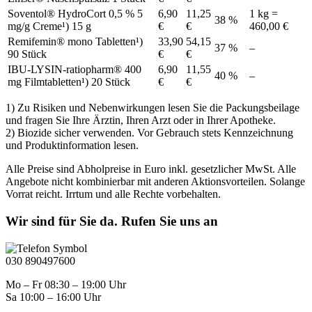
Soventol® HydroCort 0,5 % 5
6,90
11,25
1 kg =
38 %
mg/g Creme¹) 15 g
€
€
460,00 €
Remifemin® mono Tabletten¹)
33,90
54,15
37 %
–
90 Stück
€
€
IBU-LYSIN-ratiopharm® 400
6,90
11,55
40 %
–
mg Filmtabletten¹) 20 Stück
€
€
1) Zu Risiken und Nebenwirkungen lesen Sie die Packungsbeilage
und fragen Sie Ihre Ärztin, Ihren Arzt oder in Ihrer Apotheke.
2) Biozide sicher verwenden. Vor Gebrauch stets Kennzeichnung
und Produktinformation lesen.
Alle Preise sind Abholpreise in Euro inkl. gesetzlicher MwSt. Alle
Angebote nicht kombinierbar mit anderen Aktionsvorteilen. Solange
Vorrat reicht. Irrtum und alle Rechte vorbehalten.
Wir sind für Sie da. Rufen Sie uns an
030 890497600
Mo – Fr 08:30 – 19:00 Uhr
Sa 10:00 – 16:00 Uhr