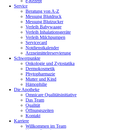
e-Rezept
Service
Beratung von A-Z
Messung Blutdruck
Messung Blutzucker
Verleih Babywaage
Verleih Inhalationsgeräte
Verleih Milchpumpen
Servicecard
Notdienstkalender
Arzneimittelreservierung
Schwerpunkte
Onkologie und Zytostatika
Dermokosmetik
Phytopharmazie
Mutter und Kind
Hämophilie
Die Apotheke
Omnicare Qualitätsinitiative
Das Team
Qualität
Öffnungszeiten
Kontakt
Karriere
Willkommen im Team