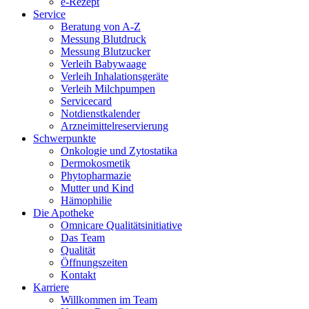
e-Rezept
Service
Beratung von A-Z
Messung Blutdruck
Messung Blutzucker
Verleih Babywaage
Verleih Inhalationsgeräte
Verleih Milchpumpen
Servicecard
Notdienstkalender
Arzneimittelreservierung
Schwerpunkte
Onkologie und Zytostatika
Dermokosmetik
Phytopharmazie
Mutter und Kind
Hämophilie
Die Apotheke
Omnicare Qualitätsinitiative
Das Team
Qualität
Öffnungszeiten
Kontakt
Karriere
Willkommen im Team