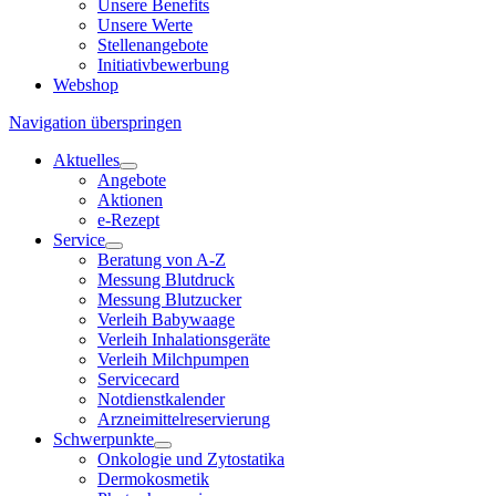
Unsere Benefits
Unsere Werte
Stellenangebote
Initiativbewerbung
Webshop
Navigation überspringen
Aktuelles
Angebote
Aktionen
e-Rezept
Service
Beratung von A-Z
Messung Blutdruck
Messung Blutzucker
Verleih Babywaage
Verleih Inhalationsgeräte
Verleih Milchpumpen
Servicecard
Notdienstkalender
Arzneimittelreservierung
Schwerpunkte
Onkologie und Zytostatika
Dermokosmetik