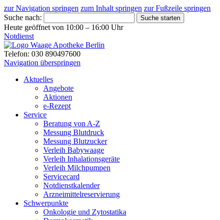
zur Navigation springen
zum Inhalt springen
zur Fußzeile springen
Suche nach:
Suche starten
Heute geöffnet von 10:00 – 16:00 Uhr
Notdienst
Telefon: 030 890497600
Navigation überspringen
Aktuelles
Angebote
Aktionen
e-Rezept
Service
Beratung von A-Z
Messung Blutdruck
Messung Blutzucker
Verleih Babywaage
Verleih Inhalationsgeräte
Verleih Milchpumpen
Servicecard
Notdienstkalender
Arzneimittelreservierung
Schwerpunkte
Onkologie und Zytostatika